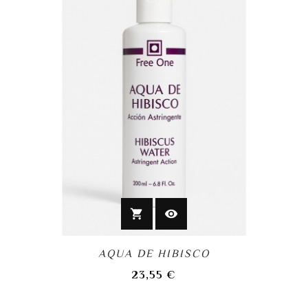
shopping_cart
visibility
AQUA DE HIBISCO
precio
23,55 €