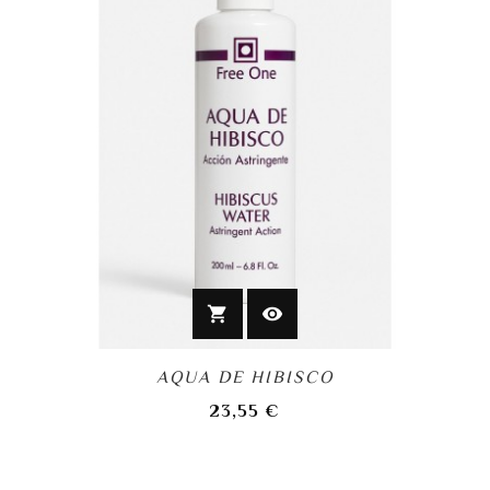
shopping_cart
visibility
AQUA DE HIBISCO
precio
23,55 €