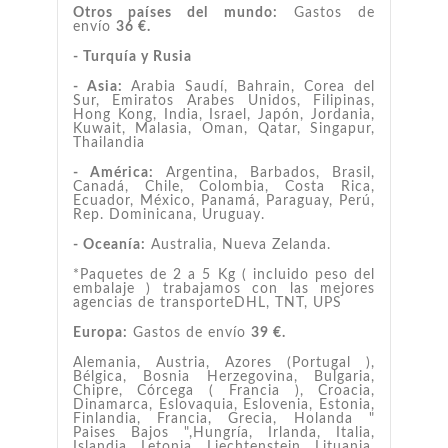
Otros países del mundo:
Gastos de
envío
36 €.
- Turquía y Rusia
- Asia:
Arabia Saudí, Bahrain, Corea del
Sur, Emiratos Arabes Unidos, Filipinas,
Hong Kong, India, Israel, Japón, Jordania,
Kuwait, Malasia, Oman, Qatar, Singapur,
Thailandia
- América:
Argentina, Barbados, Brasil,
Canadá, Chile, Colombia, Costa Rica,
Ecuador, México, Panamá, Paraguay, Perú,
Rep. Dominicana, Uruguay.
- Oceanía:
Australia, Nueva Zelanda.
*Paquetes de 2 a 5 Kg ( incluido peso del
embalaje ) trabajamos con las mejores
agencias de transporteDHL, TNT, UPS
Europa:
Gastos de envío
39 €.
Alemania, Austria, Azores (Portugal ),
Bélgica, Bosnia Herzegovina, Bulgaria,
Chipre, Córcega ( Francia ), Croacia,
Dinamarca, Eslovaquia, Eslovenia, Estonia,
Finlandia, Francia, Grecia, Holanda "
Paises Bajos ",Hungría, Irlanda, Italia,
Islandia, Letonia, Liechtenstein, Lituania,