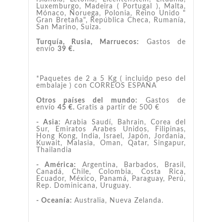
Luxemburgo, Madeira ( Portugal ), Malta,
Mónaco, Noruega, Polonia, Reino Unido "
Gran Bretaña", República Checa, Rumanía,
San Marino, Suiza.
Turquía, Rusia, Marruecos:
Gastos de
envío
39 €.
*Paquetes de 2 a 5 Kg ( incluido peso del
embalaje ) con CORREOS ESPAÑA
Otros países del mundo:
Gastos de
envío
45 €.
Gratis a partir de 500 €
- Asia:
Arabia Saudí, Bahrain, Corea del
Sur, Emiratos Arabes Unidos, Filipinas,
Hong Kong, India, Israel, Japón, Jordania,
Kuwait, Malasia, Oman, Qatar, Singapur,
Thailandia
- América:
Argentina, Barbados, Brasil,
Canadá, Chile, Colombia, Costa Rica,
Ecuador, México, Panamá, Paraguay, Perú,
Rep. Dominicana, Uruguay.
- Oceanía:
Australia, Nueva Zelanda.